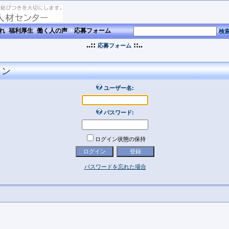
流れ
福利厚生
働く人の声
応募フォーム
検
..::
::..
応募フォーム
イン
ユーザー名:
パスワード:
ログイン状態の保持
パスワードを忘れた場合