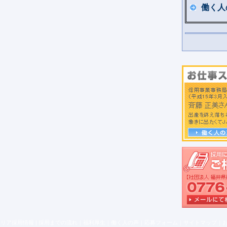
働く人
ャリア採用情報
|
採用までの流れ
｜
福利厚生
｜
働く人の声
｜
応募フォーム
｜
サイトマップ
｜