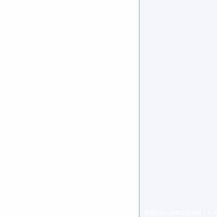
業務内容 |
新卒採用情報
｜
キ