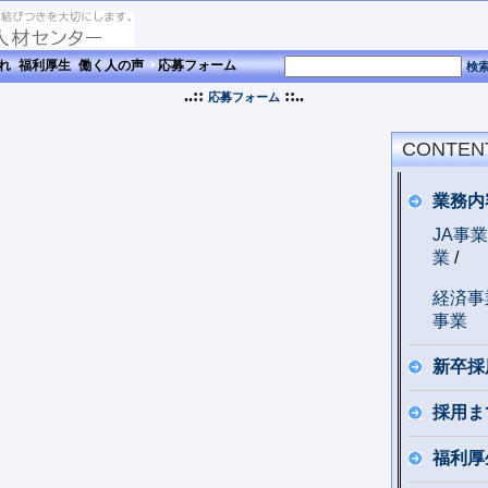
流れ
福利厚生
働く人の声
応募フォーム
検
..::
::..
応募フォーム
CONTEN
業務内
JA事業
業
/
経済事
事業
新卒採
採用ま
福利厚