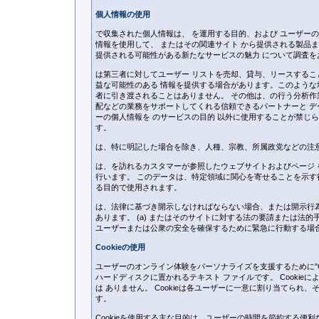
個人情報の使用
で収集された個人情報は、 を運用する目的、および ユーザー
情報を使用して、 またはその関連サイト から提供される製品
提供される可能性がある新たなサービスの魅力 について調査を
は第三者に対してユーザー リストを売却、貸与、リースするこ
益な可能性のある 情報を提供する場合があります。このような場
者に引き渡されることはありません。 その他は、の行う分析作
配などの業務をサポートしてくれる信頼できるパートナーと デ
ーの個人情報を のサービスの目的 以外に使用することが禁じ
す。
は、特に明記した場合を除き、人種、宗教、所属政党などの注
は、を訪れるカスタマーが参照したウェブサイトおよびページ
行います。 このデータは、特定領域に関心を寄せることを示す
る目的で使用されます。
は、法律に基づき開示しなければならない場合、または開示行
あります。 (a) またはそのサイトに対する法の要請または法的手
ユーザーまたは公衆の安全を確保するために緊急に行動する場
Cookieの使用
ユーザーのオンライン体験をパーソナライズを支援するために"Coo
ハードディスクに置かれるテキスト ファイルです。 Cooki
は ありません。 Cookieは各ユーザーに一意に割り当てられ、
す。
Cookieを使用する主な目的は、ユーザーの時間を節約する便利