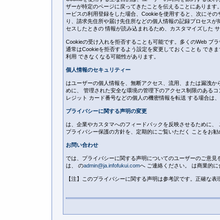
ザーが特定のページに戻ってきたことを伝えることにあります。
ービスの利用登録をした場合、Cookieを使用すると、次にそ
り、請求先住所や届け先住所などの個人情報の記録プロセスが簡
セスしたときの 情報が読み込まれるため、カスタマイズした 
Cookieの受け入れを拒否することも可能です。多くのWeb ブ
通常はCookieを拒否するよう設定を変更しておくことも できま
利用 できなくなる可能性があります。
個人情報のセキュリティー
はユーザーの個人情報を、無断アクセス、流用、または漏洩か
めに、 管理された安全な環境の管理下のアクセス制限のあるコ
レジット カード番号などの個人の機密情報を転送 する場合は、SSL (
プライバシーに関する声明の変更
は、企業やカスタマへのフィードバックを反映させるために、 
プライバシー保護の方針を、定期的にご覧いただく ことをお勧
お問い合わせ
では、プライバシーに関する声明についてのユーザーのご意見
は、 の
admin@ja.infofukui.com
へ ご連絡ください。 は商業的
【注】このプライバシーに関する声明は参考訳です。正確な表