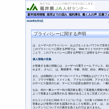
新卒採用情報
採用までの流れ
福利厚生
働く人の声
応募フ
2026年8月9日
プライバシーに関する声明
は、ユーザーのプライバシー、およびもっともパワフルで安全
このプライバシーに関する声明では、 Web サイトでのデータ収
ことで、このプライバシーに関する声明でご 説明するデータ
個人情報の収集
が収集する個人情報には、ユーザーの電子メール アドレス、名
れます。 さらに、 は、郵便番号、年齢、性別、好み、興味な
また、は自動的にユーザーのハードウェア情報およびソフトウェ
ス、ブラウザ種別、ドメイン名、 アクセスの日時、アクセス元の
のサービス提供のため、サービスの品質を維持するため、 一般
なお、内の一般ユーザー向け掲示板を通じて直接個人情報や個
よって収集または使用される 場合があることをご注意ください
からリンクされたWeb サイトについては、その各々のWeb サ
収集および使用の方針を認識されることを推奨します。 は、 およ
コンテンツについてその責任を負うものでは ありません。